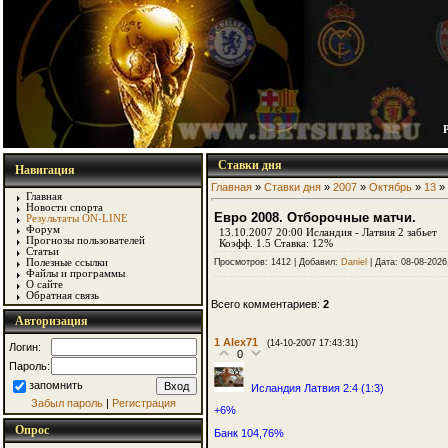
Ставки дня
Навигация
Главная
»
Ставки дня
»
2007
»
Октябрь
»
13
» 
Главная
Новости спорта
Евро 2008. Отборочные матчи.
Результаты ON-LINE
Форум
13.10.2007 20:00 Исландия - Латвия 2 забьет
Прогнозы пользователей
Коэфф. 1.5 Ставка: 12%
Статьи
Полезные ссылки
Просмотров: 1412 | Добавил:
Daniel
| Дата:
08-08-2026
Файлы и программы
О сайте
Обратная связь
Всего комментариев:
2
Авторизация
1
Alex71
(14-10-2007 17:43:31)
Логин:
0
Пароль:
запомнить
Исландия Латвия 2:4 (1:3)
Забыл пароль
|
Регистрация
+6%
Опрос
Банк 104,76%