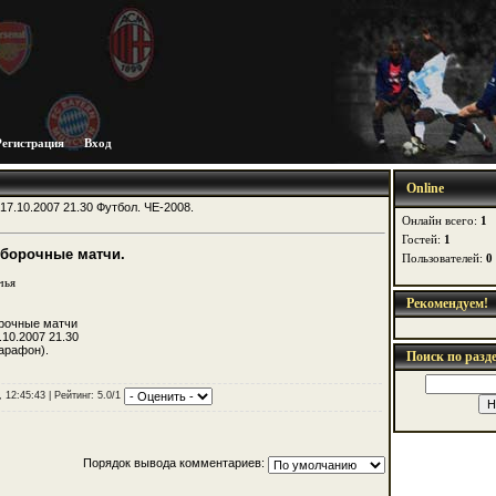
Регистрация
Вход
Online
17.10.2007 21.30 Футбол. ЧЕ-2008.
Онлайн всего:
1
Гостей:
1
Отборочные матчи.
Пользователей:
0
чья
Рекомендуем!
рочные матчи
.10.2007 21.30
арафон).
Поиск по разд
, 12:45:43
| Рейтинг: 5.0/1
Порядок вывода комментариев: