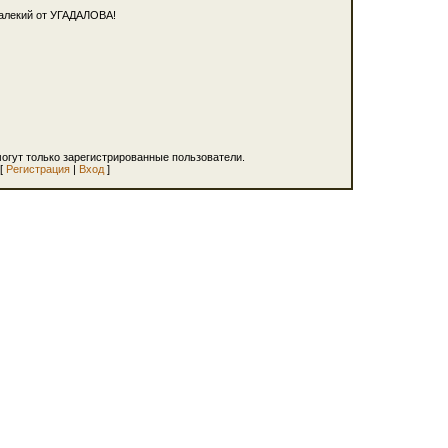
далекий от УГАДАЛОВА!
огут только зарегистрированные пользователи.
[
Регистрация
|
Вход
]