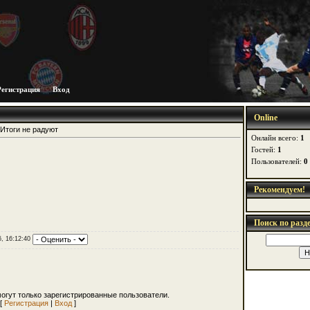
Регистрация
Вход
Online
Итоги не радуют
Онлайн всего:
1
Гостей:
1
Пользователей:
0
Рекомендуем!
Поиск по разд
, 16:12:40
огут только зарегистрированные пользователи.
[
Регистрация
|
Вход
]