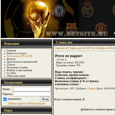
Ставки дня
Навигация
Главная
»
Ставки дня
»
2007
»
Октябрь
»
30
» 
Главная
Новости спорта
Итоги не радуют
Результаты ON-LINE
Форум
+2/=0/-3
Прогнозы пользователей
Банк состасил: 84,35%
Статьи
Средняя ставка: 6%
Полезные ссылки
Файлы и программы
Вид спорта, турнир:
-
О сайте
Событие, время начала:
-
Обратная связь
Ставка, коэффициент:
-
Величина ставки в % от банка:
-
Авторизация
ключевое слово:
-
Просмотров: 1957 | Добавил:
Chigga
| Дата:
08-08-2026
Логин:
Пароль:
запомнить
Всего комментариев:
0
Забыл пароль
|
Регистрация
Добавлять комментарии м
Опрос