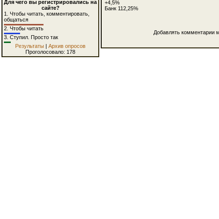
Для чего вы регистрировались на
+4,5%
сайте?
Банк 112,25%
1.
Чтобы читать, комментировать,
общаться
2.
Чтобы читать
Добавлять комментарии м
3.
Ступил. Просто так
Результаты
|
Архив опросов
Проголосовало: 178