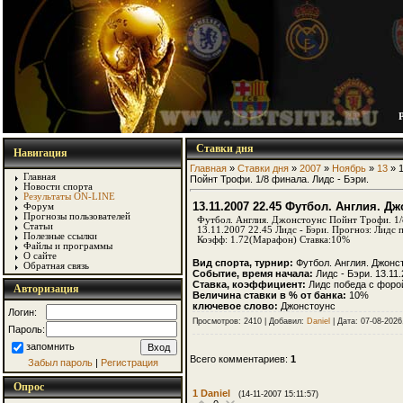
Ставки дня
Навигация
Главная
»
Ставки дня
»
2007
»
Ноябрь
»
13
» 1
Главная
Пойнт Трофи. 1/8 финала. Лидс - Бэри.
Новости спорта
Результаты ON-LINE
13.11.2007 22.45 Футбол. Англия. Д
Форум
Прогнозы пользователей
Футбол. Англия. Джонстоунс Пойнт Трофи. 1/
Статьи
13.11.2007 22.45 Лидс - Бэри. Прогноз: Лидс 
Полезные ссылки
Коэфф: 1.72(Марафон) Ставка:10%
Файлы и программы
О сайте
Вид спорта, турнир:
Футбол. Англия. Джонс
Обратная связь
Событие, время начала:
Лидс - Бэри. 13.11.
Ставка, коэффициент:
Лидс победа с форо
Авторизация
Величина ставки в % от банка:
10%
ключевое слово:
Джонстоунс
Логин:
Просмотров: 2410 | Добавил:
Daniel
| Дата:
07-08-2026
Пароль:
запомнить
Всего комментариев:
1
Забыл пароль
|
Регистрация
Опрос
1
Daniel
(14-11-2007 15:11:57)