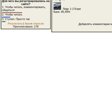
0
Для чего вы регистрировались на
сайте?
1.
Чтобы читать, комментировать,
Лидс 1-2 Бэри
общаться
Банк: 85,49%
2.
Чтобы читать
3.
Ступил. Просто так
Результаты
|
Архив опросов
Добавлять комментарии м
Проголосовало: 178