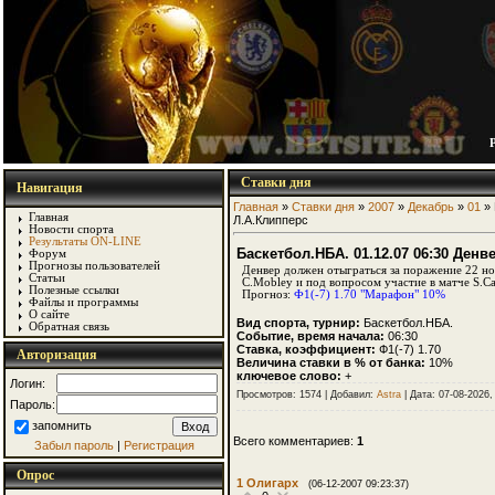
Ставки дня
Навигация
Главная
»
Ставки дня
»
2007
»
Декабрь
»
01
» 
Главная
Л.А.Клипперс
Новости спорта
Результаты ON-LINE
Баскетбол.НБА. 01.12.07 06:30 Денв
Форум
Прогнозы пользователей
Денвер должен отыграться за поражение 22 ноя
Статьи
C.Mobley и под вопросом участие в матче S.Ca
Полезные ссылки
Прогноз:
Ф1(-7) 1.70 "Марафон" 10%
Файлы и программы
О сайте
Вид спорта, турнир:
Баскетбол.НБА.
Обратная связь
Событие, время начала:
06:30
Ставка, коэффициент:
Ф1(-7) 1.70
Авторизация
Величина ставки в % от банка:
10%
ключевое слово:
+
Логин:
Просмотров: 1574 | Добавил:
Astra
| Дата:
07-08-2026,
Пароль:
запомнить
Всего комментариев:
1
Забыл пароль
|
Регистрация
Опрос
1
Олигарх
(06-12-2007 09:23:37)