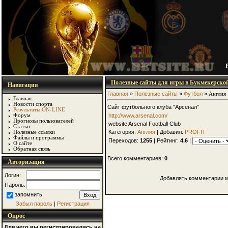
Полезные сайты для игры в Букмекерско
Навигация
Главная
»
Полезные сайты
»
Футбол
»
Англия
Главная
Новости спорта
Сайт футбольного клуба "Арсенал"
Результаты ON-LINE
http://www.arsenal.com/
Форум
Прогнозы пользователей
website Arsenal Football Club
Статьи
Категория:
Англия
| Добавил:
PROFIT
Полезные ссылки
Файлы и программы
Переходов:
1255
| Рейтинг:
4.6
|
О сайте
Обратная связь
Всего комментариев:
0
Авторизация
Логин:
Добавлять комментарии м
Пароль:
запомнить
Забыл пароль
|
Регистрация
Опрос
Для чего вы регистрировались на