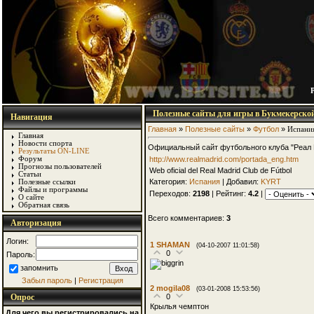
Полезные сайты для игры в Букмекерско
Навигация
Главная
»
Полезные сайты
»
Футбол
»
Испани
Главная
Новости спорта
Официальный сайт футбольного клуба "Реал
Результаты ON-LINE
http://www.realmadrid.com/portada_eng.htm
Форум
Прогнозы пользователей
Web oficial del Real Madrid Club de Fútbol
Статьи
Категория:
Испания
| Добавил:
KYRT
Полезные ссылки
Файлы и программы
Переходов:
2198
| Рейтинг:
4.2
|
О сайте
Обратная связь
Всего комментариев:
3
Авторизация
Логин:
1
SHAMAN
(04-10-2007 11:01:58)
0
Пароль:
запомнить
Забыл пароль
|
Регистрация
2
mogila08
(03-01-2008 15:53:56)
0
Опрос
Крылья чемптон
Для чего вы регистрировались на