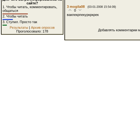
сайте?
3
mogila08
1.
Чтобы читать, комментировать,
(03-01-2008 15:54:09)
0
общаться
вакпекрпекуркркрек
2.
Чтобы читать
3.
Ступил. Просто так
Результаты
|
Архив опросов
Добавлять комментарии м
Проголосовало: 178