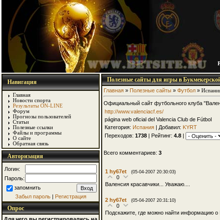
Полезные сайты для игры в Букмекерско
Навигация
Главная
»
Полезные сайты
»
Футбол
»
Испани
Главная
Новости спорта
Официальный сайт футбольного клуба "Вале
Результаты ON-LINE
http://www.valenciacf.es/
Форум
Прогнозы пользователей
página web oficial del Valencia Club de Fútbol
Статьи
Категория:
Испания
| Добавил:
KYRT
Полезные ссылки
Файлы и программы
Переходов:
1738
| Рейтинг:
4.8
|
О сайте
Обратная связь
Всего комментариев:
3
Авторизация
Логин:
1
hy67et
(05-04-2007 20:30:03)
0
Пароль:
Валенсия красавчики... Уважаю....
запомнить
Забыл пароль
|
Регистрация
2
hy67et
(05-04-2007 20:31:10)
0
Опрос
Подскажите, где можно найти информацию о В
Для чего вы регистрировались на