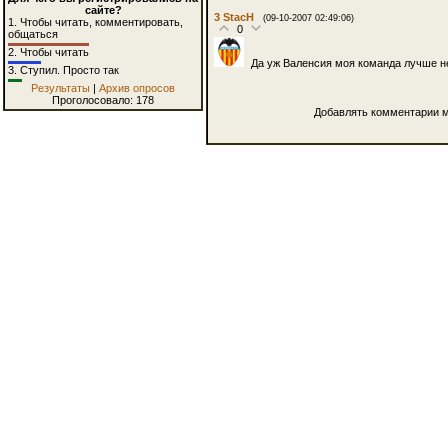
сайте?
3
StacH
(09-10-2007 02:49:06)
1.
Чтобы читать, комментировать,
0
общаться
2.
Чтобы читать
Да уж Валенсия моя команда лучше не
3.
Ступил. Просто так
Результаты
|
Архив опросов
Проголосовало: 178
Добавлять комментарии м