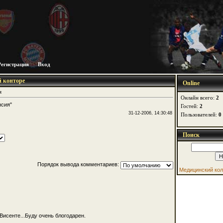
Регистрация
Вход
й конторе
Online
я
Онлайн всего:
2
нсия"
Гостей:
2
31-12-2006, 14:30:48
Пользователей:
0
Поиск
Порядок вывода комментариев:
Медицинский ко
исенте...Буду очень блогодарен.