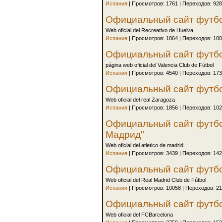
Испания
| Просмотров:
1761
| Переходов:
928
Официальный сайт футбол
Web oficial del Recreativo de Huelva
Испания
| Просмотров:
1864
| Переходов:
100
Официальный сайт футбо
página web oficial del Valencia Club de Fútbol
Испания
| Просмотров:
4540
| Переходов:
173
Официальный сайт футбо
Web oficial del real Zaragoza
Испания
| Просмотров:
1856
| Переходов:
102
Официальный сайт футбо
Мадрид"
Web oficial del atletico de madrid
Испания
| Просмотров:
3439
| Переходов:
142
Официальный сайт футбо
Web oficial del Real Madrid Club de Fútbol
Испания
| Просмотров:
10058
| Переходов:
21
Официальный сайт футбо
Web oficial del FCBarcelona