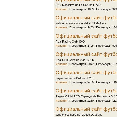
R.C. Deportivo de La Coruña S.A.D.
Испания
| Просмотров:
1859
| Переходов:
943
Официальный сайт футбо
web es la ъnica oficial del RCD Mallorca
Испания
| Просмотров:
2433
| Переходов:
120
Официальный сайт футбол
Real Racing Club, SAD
Испания
| Просмотров:
1795
| Переходов:
905
Официальный сайт футбол
Real Club Celta de Vigo, S.A.D.
Испания
| Просмотров:
2042
| Переходов:
107
Официальный сайт футбо
Pаgina oficial del Villarreal C.F.
Испания
| Просмотров:
2455
| Переходов:
110
Официальный сайт футбо
Pàgina Oficial RCD Espanyol de Barcelona S.A.
Испания
| Просмотров:
2250
| Переходов:
112
Официальный сайт футбо
Web oficial del Club Atlético Osasuna