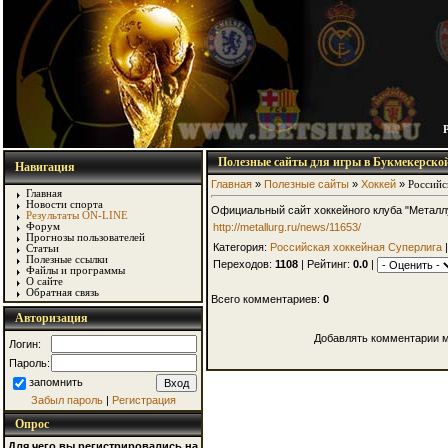
Полезные сайты для игры в Букмекерско
Навигация
Главная
»
Полезные сайты
»
Хоккей
»
Российс
Главная
Новости спорта
Официальный сайт хоккейного клуба "Металл
Результаты ON-LINE
http://metallurg.ru/news/11653/
Форум
Прогнозы пользователей
Категория:
Российская хоккейная Суперлига
|
Статьи
Полезные ссылки
Переходов:
1108
| Рейтинг:
0.0
|
Файлы и программы
О сайте
Обратная связь
Всего комментариев:
0
Авторизация
Добавлять комментарии м
Логин:
Пароль:
запомнить
Забыл пароль
|
Регистрация
Опрос
Для чего вы регистрировались на