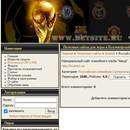
Полезные сайты для игры в Букмекерско
Навигация
Главная
»
Полезные сайты
»
Хоккей
»
Российс
Главная
Новости спорта
Официальный сайт хоккейного клуба "Амур"
Результаты ON-LINE
http://hcamur.ru/
Форум
Прогнозы пользователей
Категория:
Российская хоккейная Суперлига
|
Статьи
Полезные ссылки
Переходов:
1548
| Рейтинг:
5.0
|
Файлы и программы
О сайте
Обратная связь
Всего комментариев:
0
Авторизация
Добавлять комментарии м
Логин:
Пароль:
запомнить
Забыл пароль
|
Регистрация
Опрос
Для чего вы регистрировались на