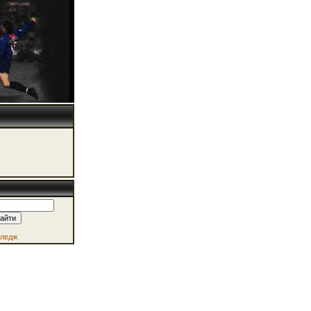
лледж