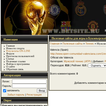
Полезные сайты для игры в Букмекерско
Навигация
Главная
»
Полезные сайты
»
Теннис
»
Мужской
Главная
Новости спорта
Valencia (Spain)
Результаты ON-LINE
http://www.open-comunidad-valenciana.com/1/e
Форум
Прогнозы пользователей
Official site Valencia
Статьи
Категория:
Мужской теннис (АТР)
| Добавил:
Полезные ссылки
Файлы и программы
Переходов:
816
| Рейтинг:
0.0
|
О сайте
Обратная связь
Всего комментариев:
0
Авторизация
Логин:
Добавлять комментарии м
Пароль:
запомнить
Забыл пароль
|
Регистрация
Опрос
Для чего вы регистрировались на