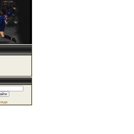
лледж