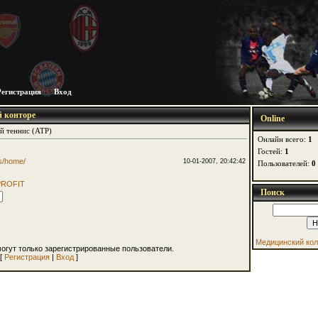
Регистрация
Вход
й конторе
Online
 теннис (АТР)
Онлайн всего:
1
Гостей:
1
s/home/
10-01-2007, 20:42:42
Пользователей:
0
PROFIT
Поиск
Медицинский ко
огут только зарегистрированные пользователи.
[
Регистрация
|
Вход
]