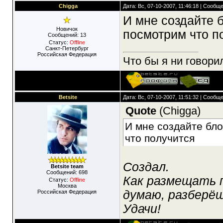
Chigga
Дата: Вс, 07-10-2007, 11:46:18 | Сообщ
И мне создайте б
Новичок
посмотрим что п
Сообщений:
13
Статус:
Offline
Санкт-Петербург
Российская Федерация
Что бы я ни говори
Betsite
Дата: Вс, 07-10-2007, 11:51:32 | Сообщ
Quote
(
Chigga
)
И мне создайте блог
что получится
Создал.
Betsite team
Сообщений:
698
Как размещать 
Статус:
Offline
Москва
думаю, разберёш
Российская Федерация
Удачи!