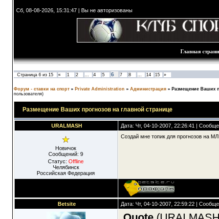
Сб, 08-08-2026, 15:31:47 | Вы не авторизованы
Главная стран
6
Страница
6
из
15
«
1
2
…
4
5
7
8
…
14
15
»
Форум - ставки на спорт
»
Private Administration
»
Администрация
»
Размещение Ваших п
пользователя)
Размещение Ваших прогнозов на главной странице
URALMASH
Дата: Чт, 04-10-2007, 22:26:41 | Сообщ
Создай мне топик для прогнозов на 
Новичок
Сообщений:
9
Статус:
Offline
Челябинск
Российская Федерация
Betsite
Дата: Чт, 04-10-2007, 22:59:22 | Сообщ
Quote
(
URALMAS