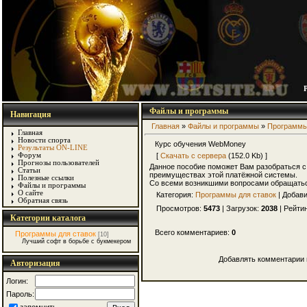
Файлы и программы
Навигация
Главная
»
Файлы и программы
»
Программы
Главная
Новости спорта
Курс обучения WebMoney
Результаты ON-LINE
[
Скачать с сервера
(152.0 Kb) ]
Форум
Прогнозы пользователей
Данное пособие поможет Вам разобраться с 
Статьи
преимуществах этой платёжной системы.
Полезные ссылки
Со всеми возникшими вопросами обращаться
Файлы и программы
О сайте
Категория:
Программы для ставок
| Добав
Обратная связь
Просмотров:
5473
| Загрузок:
2038
| Рейти
Категории каталога
Всего комментариев:
0
Программы для ставок
[10]
Лучший софт в борьбе с букмекером
Добавлять комментарии 
Авторизация
Логин:
Пароль: