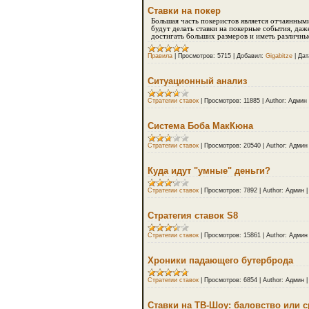
Ставки на покер
Больш
ая часть покеристов является отчаянным
будут делать ставки на покерные события, даж
достигать больших размеров и иметь различны
Правила
|
Просмотров:
5715
|
Добавил:
Gigabitze
|
Дат
Ситуационный анализ
Стратегии ставок
|
Просмотров:
11885
|
Author:
Админ
Система Боба МакКюна
Стратегии ставок
|
Просмотров:
20540
|
Author:
Админ
Куда идут "умные" деньги?
Стратегии ставок
|
Просмотров:
7892
|
Author:
Админ
Стратегия ставок S8
Стратегии ставок
|
Просмотров:
15861
|
Author:
Админ
Хроники падающего бутерброда
Стратегии ставок
|
Просмотров:
6854
|
Author:
Админ
Ставки на ТВ-Шоу: баловство или с