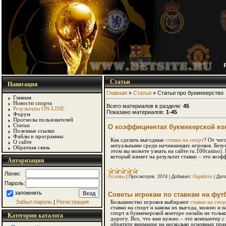
Статьи
Навигация
Главная
»
Статьи
» Статьи про букмекерство
Главная
Новости спорта
Всего материалов в разделе:
45
Результаты ON-LINE
Показано материалов:
1-45
Форум
Прогнозы пользователей
Статьи
О коэффициентах букмекерской ко
Полезные ссылки
Файлы и программы
Как сделать выгодные
ставки на спорт
? От чег
О сайте
актуальными среди начинающих игроков. Безус
Обратная связь
этом вы можете узнать на сайте ru.100casino).
который влияет на результат ставки – это коэ
Авторизация
Логин:
Основы
|
Просмотров:
2074
|
Добавил:
Gigabitze
|
Дата
Пароль:
запомнить
Советы игрокам по ставкам на фут
Забыл пароль
|
Регистрация
Большинство игроков выбирают
ставки на спор
ставки на спорт и какова их выгода, можно и на
спорт в букмекерской конторе онлайн не тольк
Категории каталога
дорогу. Все, что вам нужно – это компьютер с
обратите внимание на несколько основных прав