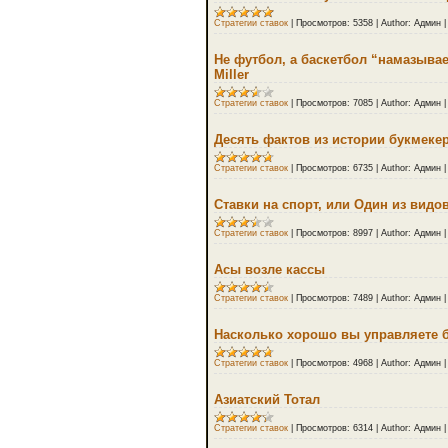
Стратегии ставок
|
Просмотров:
5358
|
Author:
Админ
Не футбол, а баскетбол “намазывае
Miller
Стратегии ставок
|
Просмотров:
7085
|
Author:
Админ
Десять фактов из истории букмекер
Стратегии ставок
|
Просмотров:
6735
|
Author:
Админ
Ставки на спорт, или Один из вид
Стратегии ставок
|
Просмотров:
8997
|
Author:
Админ
Асы возле кассы
Стратегии ставок
|
Просмотров:
7489
|
Author:
Админ
Насколько хорошо вы управляете б
Стратегии ставок
|
Просмотров:
4968
|
Author:
Админ
Азиатский Тотал
Стратегии ставок
|
Просмотров:
6314
|
Author:
Админ