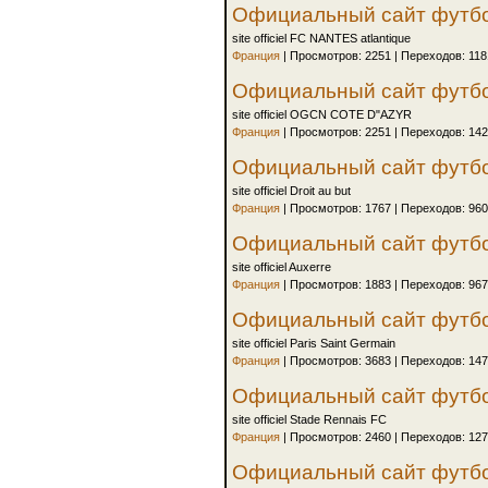
Официальный сайт футбо
site officiel FС NANTES atlantique
Франция
| Просмотров:
2251
| Переходов:
118
Официальный сайт футбо
site officiel OGCN COTE D"AZYR
Франция
| Просмотров:
2251
| Переходов:
142
Официальный сайт футбо
site officiel Droit au but
Франция
| Просмотров:
1767
| Переходов:
960
Официальный сайт футбо
site officiel Auxerre
Франция
| Просмотров:
1883
| Переходов:
967
Официальный сайт футбо
site officiel Paris Saint Germain
Франция
| Просмотров:
3683
| Переходов:
147
Официальный сайт футбо
site officiel Stade Rennais FC
Франция
| Просмотров:
2460
| Переходов:
127
Официальный сайт футбо